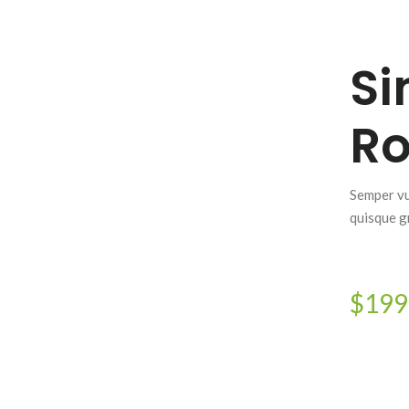
Si
Ro
Semper vu
quisque gr
$199