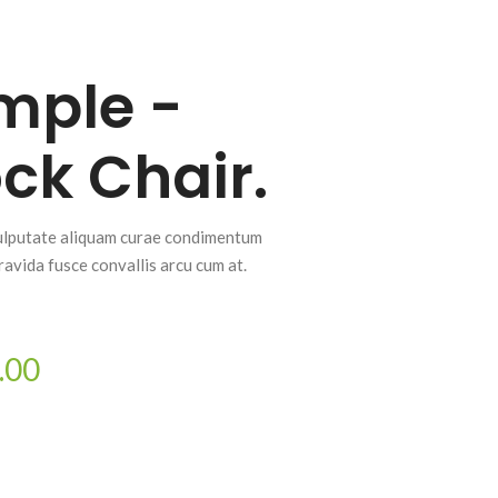
mple -
ck Chair.
lputate aliquam curae condimentum
avida fusce convallis arcu cum at.
.00